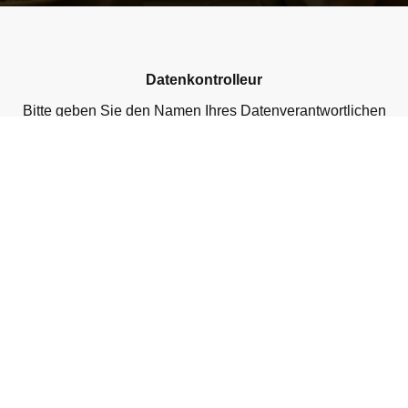
Datenkontrolleur
Bitte geben Sie den Namen Ihres Datenverantwortlichen
ein
Gesammelte personenbezogene Daten
Bitte geben Sie die erhobenen personenbezogenen
Daten ein
Zweck der Datenerhebung
Bitte geben Sie Ihre Kontaktinformationen ein